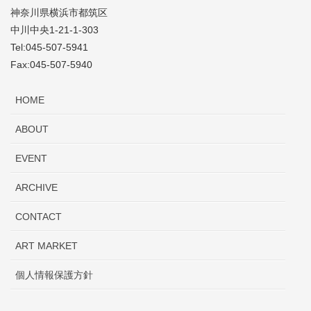
「旅をする」の６つの楽しみ方に分
＞
神奈川県横浜市都筑区
類。ドールズハウスに対する、楽しむ
中川中央1-21-1-303
平賀敬のアヴァンギャルド戯作画展
ためのノウハウ知識情報をわかりやす
2000.7
＜平塚市美術館＞
Tel:045-507-5941
くまとめた総合バイブル。
Fax:045-507-5940
2001.6
花見宴展 ＜青森県立郷土博物館＞
『画廊へようこそ』＜イーストプレス
＞ ￥560（税込）
HOME
のりもの大好きミュージアム ＜おか
2002.4
ざき世界子ども美術博物館＞
「画廊って、どんなところ？」「どう
ABOUT
やって運営されているの？」という疑
ピッコリーノ学園
は、同保育園の姉妹園であり、
不思議ワールド山村浩二アニメーショ
問に応えるべく書かれた業界シリーズ
2004.7
北山田駅近くに3歳以上～就学前児童の教育・保
EVENT
ン展 ＜八王子市夢美術館＞
小説。銀座を舞台に画廊を経営しはじ
育施設として2001年設立されました。妖精の館
めた著者の、実話をベースにしてでき
ゲゲゲの鬼太郎ワールド ＜岩手県北
ARCHIVE
た稀代のストーリー。
2004.7
をイメージしたユニークな外内観の園内で、日本
上市立鬼の館＞
感性教育学会等の教育研究機関とも連携し、理想
CONTACT
『水木しげると世界の妖怪展』
竹久夢二「夢二の夢」展 ＜八王子市
の幼児教育をめざした手作りの教育プログラムを
2006.2
￥1500（税込）
夢美術館＞
ART MARKET
実践。音楽や造形、水泳や体操など課外活動の充
1998年、高松市美術館で開催された
山田洋次の原風景展 ＜日本橋、横
実しているのも魅力です。
個人情報保護方針
『水木しげると世界の妖怪展』の際に
2006.5
浜、大阪、京都―高島屋＞
発行された、妖怪カタログ。
水木氏は言う。「妖怪は、みえない。