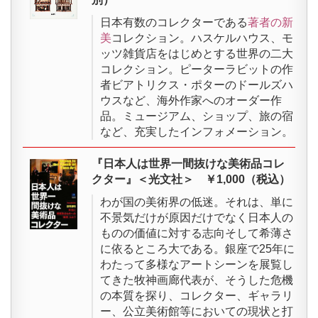
様々なドールハウス展の企画・プロデュースを行
1993.6
海道開拓記念館＞
っています。
日本有数のコレクターである
著者の新
美
コレクション。ハスケルハウス、モ
新美南吉 童話の心展 ＜おかざき世
1994.5
ッツ雑貨店をはじめとする世界の二大
界子ども美術博物館＞
コレクション。ピーターラビットの作
教育事業
ライカ同盟発表会 発足 （赤瀬川原
者ビアトリクス・ポターのドールズハ
1994.9
平・秋山祐徳太子・高梨豊） ＜牧神
ウスなど、海外作家へのオーダー作
画廊＞
品。ミュージアム、ショップ、旅の宿
ピッコリーノ保育園
など、充実したインフォメーション。
文人歌人怪人風景画展(赤瀬川原平、ア
0〜3歳児を保育する横浜保育室認定の保育園
ンリ菅野、秋山祐徳太子)
『日本人は世界一間抜けな美術品コレ
1990～
＜静岡県伊豆、大分県湯布院、長野県
クター』＜光文社＞ ￥1,000（税込）
2000
八ヶ岳、新潟県佐渡、青森県八甲田な
ピッ
わが国の美術界の低迷。それは、単に
ど＞
コリ
不景気だけが原因だけでなく日本人の
ーノ
生活デザイナーとしての狩野派展 ＜
ものの価値に対する志向そして希薄さ
1994.10
愛知県立美術館＞
に依るところ大である。銀座で25年に
保育園
は、横浜市港北ニュ
わたって多様なアートシーンを展覧し
ータウン内において、0～2
赤瀬川原平の冒険 ＜名古屋市美術館
てきた牧神画廊代表が、そうした危機
1995.1
児の教育・保育施設として1998年に設立。2015
＞
の本質を探り、コレクター、ギャラリ
年より乳幼児認可保育園の認定を受け、「NHK
ー、公立美術館等においての現状と打