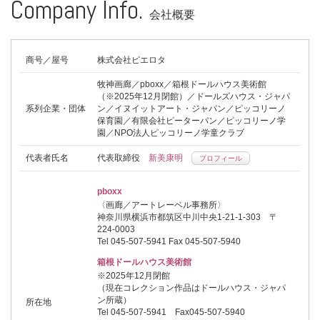
Company Info.
会社概要
商号／屋号
株式会社ピエロタ
牧神画廊／pboxx／箱根ドールハウス美術館
（※2025年12月閉館）／ドールズハウス・ジャパ
系列企業・団体
ン／イヌイットアート・ジャパン／ピッコリーノ
保育園／有限会社ピーターパン／ピッコリーノ学
園／NPO法人ピッコリーノ学童クラブ
代表者氏名
代表取締役
新美康明
プロフィール
pboxx
〈画廊／アートレーベル事務所〉
神奈川県横浜市都筑区中川中央1-21-1-303 〒
224-0003
Tel 045-507-5941 Fax 045-507-5940
箱根ドールハウス美術館
※2025年12月閉館
（現在コレクション作品はドールハウス・ジャパ
ン所蔵）
所在地
Tel 045-507-5941 Fax
045-507-5940