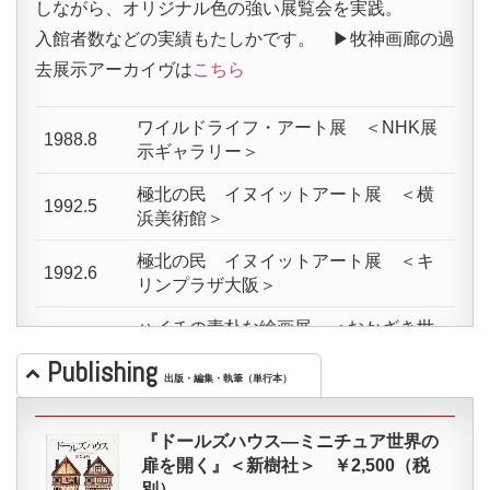
しながら、オリジナル色の強い展覧会を実践。
ー・
新美康明
が約20年以
入館者数などの実績もたしかです。 ▶︎牧神画廊の過
上に渡り、世界中から集めた貴重なドールハウス
去展示アーカイヴは
こちら
のコレクションを所蔵し、ドールハウスの6つの
楽しみ方「見る」「作る」「遊ぶ」「収集する」
ワイルドライフ・アート展 ＜NHK展
「旅をする」を体感できる日本唯一のドールハウ
1988.8
示ギャラリー＞
ス専門美術館です。2023年には、併設の
ミュー
ジアムパーク「
はこにわ
」
OPEN。
極北の民 イヌイットアート展 ＜横
1992.5
浜美術館＞
「ドールズハウ
極北の民 イヌイットアート展 ＜キ
1992.6
ス・ジャパン
」は
リンプラザ大阪＞
ドールハウスの教
ハイチの素朴な絵画展 ＜おかざき世
育的な普及を目的
1992.10
界子ども美術博物館＞
Publishing
に1997年牧神画廊
出版・編集・執筆（単行本）
世界の動物画 ワイルドライフアート
内の一組織として設立されました。おかざき世界
1993.5
展 ＜おかざき世界子ども美術博物館
子ども美術博物館、米沢市上杉美術博物館、平塚
『ドールズハウス―ミニチュア世界の
＞
市美術館、栃尾美術館、横浜そごう美術館など、
扉を開く』＜新樹社＞ ￥2,500（税
極北の民 イヌイットアート展 ＜北
別）