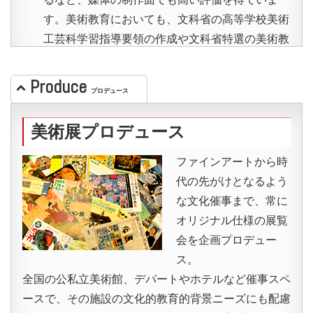
す。美術教育においても、文科省の高等学校美術
工芸科学習指導要領の作成や文科省特選の美術教
育映画の編集、美術教育者のシンポジウムに画廊
主が参画するなどの実績を有しています。▶︎アー
Produce
プロデュース
カイヴは
こちら
美術展プロデュース
箱根ドールズハウス美術館
ファインアートから時
世界的ドールズハウスコレクションの教育ソフト
代の先がけとなるよう
としての活用普及
な文化催事まで、常に
オリジナル仕様の展覧
「
箱根ドールハウス美術
会を企画プロデュー
館
」
は2016年4月より、
ス。
箱根町芦ノ湯でオープン
全国の公私立美術館、デパートやホテルなど催事スペ
しました。（株）ピエロ
ースで、その施設の文化的教育的背景ニーズにも配慮
タ代表／牧神画廊オーナ