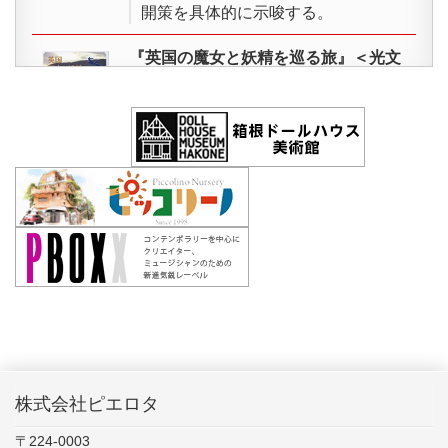
アートになったゴジラ展 ＜おかざき
開策を具体的に示唆する。
1995.5
すくすく子育て」等の番組に再三紹介されるな
世界子ども美術博物館＞
ど、人気園として評価を着実に得ています。
『英国の魔女と妖精を巡る旅』＜光文
藤城清治 影絵の世界展 ＜おかざき
「感性と創造」「愛情と自然」「親子の絆」の3
1996.10
社＞ ￥900（税込）
世界子ども美術博物館＞
つのテーマを、理想の保育の大切な柱にして活動
ピエロタの代表
新美康明
が、魔女と妖
世界の妖怪アート展 ＜おかざき世界
しています。
精をテーマに英国全土（コーンウォー
1997.7
子ども美術博物館＞
ル、マン島）を巡り歩いた紀行文。こ
れから行ってみよう、という方に便利
水木しげると世界の妖怪展 ＜高松市
ピッコリーノ学園
1998.7
なアクセスガイドや、魔女や妖精の事
美術館＞
件を盛り込んだ英国史の年表も付いて
３歳～就学前児童を保育・教育する幼保園
いる。ハリーポッターやロード・オ
世界のドールズハウス展 ＜おかざき
1998.7
ブ・ザ・リングなどの物語を生みだし
世界子ども美術博物館＞
た、『英国』というお国柄が手に取る
世界のアニメーション・ワンダーラン
ように分かる一冊。
1999.4
ド展 ＜おかざき世界子ども美術博物
館＞
『魅惑のクラフト ドールズハウスへの
招待』＜光文社＞ ￥1,200（税込）
こども大博覧会2000 ―遊ぼう！学ぼ
株式会社ピエロタ
ドールズハウスの楽しみ方を「見る」
2000.7～
う！世界のみんなのワンダーランド
「学ぶ」「作る」「集める」「遊ぶ」
9
― ＜おかざき世界子ども美術博物館
〒224-0003