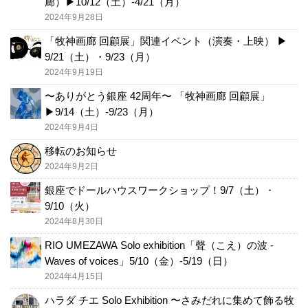
廊）▶︎10/12（土）-4/21（月）
2024年9月28日
「牧神画廊 回顧展」関連イベント（演奏・上映） ▶︎
9/21（土）・9/23（月）
2024年9月19日
〜ありがとう銀座 42周年〜 「牧神画廊 回顧展」
▶︎9/14（土）-9/23（月）
2024年9月4日
移転のお知らせ
2024年9月2日
銀座でドールハウスワークショップ！9/7（土）・
9/10（火）
2024年8月30日
RIO UMEZAWA Solo exhibition「聲（こえ）の波 -
Waves of voices」5/10（金）-5/19（日）
2024年4月15日
ハラダ チエ Solo Exhibition 〜さみだれに集めて飾る牧