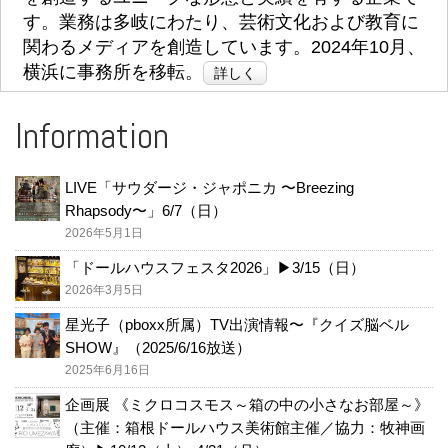
す。業務は多岐にわたり、芸術文化および教育に
関わるメディアを創造しています。2024年10月、
横浜に事務所を移転。
詳しく
Information
LIVE「サウダージ・ジャポニカ 〜Breezing
Rhapsody〜」6/7（日）
2026年5月1日
「ドールハウスフェスタ2026」▶︎3/15（日）
2026年3月5日
星光子（pboxx所属）TV出演情報〜『クイズ脳ベル
SHOW』（2025/6/16放送）
2025年6月16日
企画展 《ミクロコスモス～箱の中の小さなお部屋～》
（主催：箱根ドールハウス美術館主催／協力：牧神画