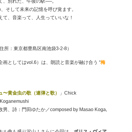
て、別れた、午後の駅──。
の、そして未来の記憶を呼び覚ます。
えて、音楽って、人生っていいな！
住所：東京都豊島区南池袋3-2-8）
としてはvol.6）は、朗読と音楽が融け合う “
梅
ュ〜黄金虫の歌（連弾と歌）
」Chick
 “Koganemushi
、詩：門田ゆたか／composed by Masao Koga,
ナル曲も盛り沢山！さらに今回は、
ボリス・ヴィア