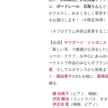
ン
、
ボードレール
、
石垣りん
など
がクロスし…めまぐるしく変容す
をお届けします！（※限定36席）
（※プログラム内容は変更するこ
【出演】
サウダージ・ジャポニカ
「新しい耳」で旗揚げ公演をした
ョーロ・クラブ」を中心にあらゆ
ーケストラ作品のみならずブラジ
直
、そしてルネサンスから前衛ま
ト・
廻由美子
の3人を軸に、
新美
綴る。
廻 由美子
（ピアノ、鳴物）
沢田 穣治
（コントラバス、ギタ
伊左治 直
（鳴物、ピアノ）