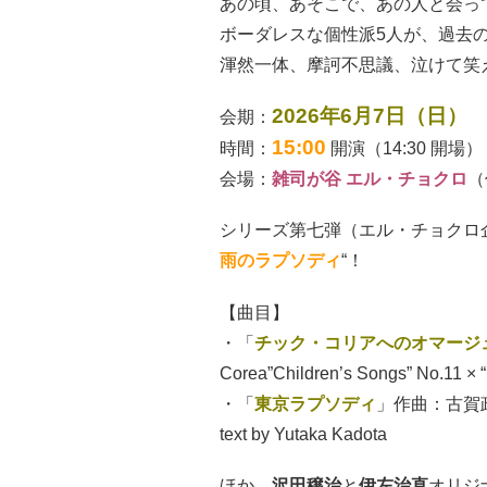
あの頃、あそこで、あの人と会っ
ボーダレスな個性派5人が、過去
渾然一体、摩訶不思議、泣けて笑
2026年6月7日（日）
会期：
15:00
時間：
開演（14:30 開場）
会場：
雑司が谷 エル・チョクロ
（
シリーズ第七弾（エル・チョクロ企画
雨のラプソディ
“！
【曲目】
・「
チック・コリアへのオマージ
Corea”Children’s Songs” No.11 ×
・「
東京ラプソディ
」作曲：古賀政男
text by Yutaka Kadota
ほか、
沢田穣治
と
伊左治直
オリジ