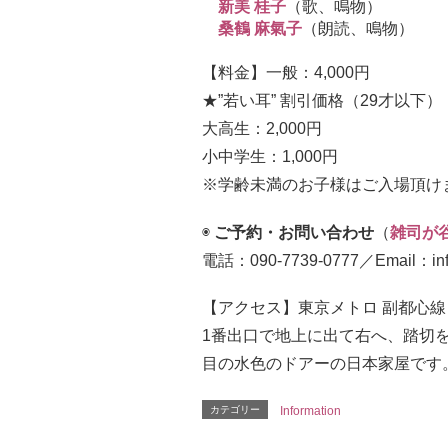
新美 桂子
（歌、鳴物）
桑鶴 麻氣子
（朗読、鳴物）
【料金】一般：4,000円
★”若い耳” 割引価格（29才以下）：
大高生：2,000円
小中学生：1,000円
※学齢未満のお子様はご入場頂け
◉
ご予約・お問い合わせ
（
雑司が
電話：090-7739-0777／Email：info
【アクセス】東京メトロ 副都心線
1番出口で地上に出て右へ、踏切
目の水色のドアーの日本家屋です
カテゴリー
Information