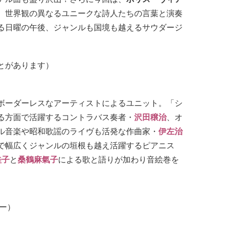
、世界観の異なるユニークな詩人たちの言葉と演奏
る日曜の午後、ジャンルも国境も越えるサウダージ
とがあります）
ボーダーレスなアーティストによるユニット。「シ
る方面で活躍するコントラバス奏者・
沢田穣治
、オ
ル音楽や昭和歌謡のライヴも活発な作曲家・
伊左治
で幅広くジャンルの垣根も越え活躍するピアニス
桂子
と
桑鶴麻氣子
による歌と語りが加わり音絵巻を
ー）