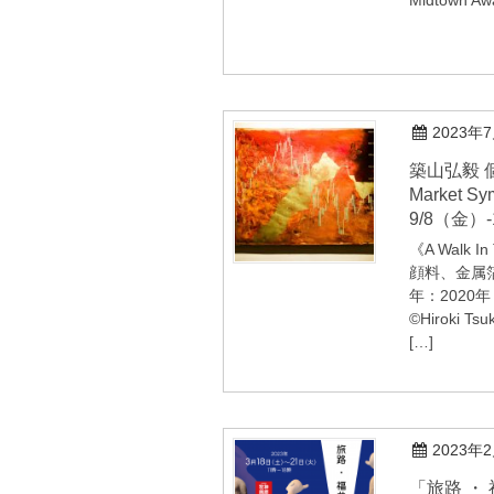
Midtown Aw
2023年
築山弘毅 個展「Rhapsody in
Market S
9/8（金）-
《A Walk In
顔料、金属
年：2020年
©Hiroki Ts
[…]
2023年
「旅路 ・ 福井泰三展」