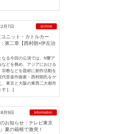
年2月7日
archive
：第二章【西村朗×伊左治
 となる今回の公演では、N響ア
会などを務め、アジアにおける
・宗教などを題材に創作活動を
現代音楽作曲家・西村朗氏をゲ
え、東京と大阪の東西二大都市
す […]
年8月9日
Information
』夏の箱根で激突！