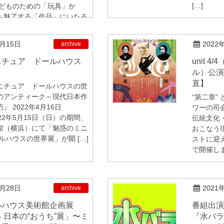
[…]
子どものための「玩具」か
も魅了する「作品」にいたる
2月15日
2022
archive
unit 4/4（ユニット・カトルカー
ル）公演
直】
ニチュア ドールハウスの世
のアンティーク～現代日本作
“第二章”
』 2022年4月16日
ワーの司
22年5月15日（日）の期間、
伝統文化
館（横浜）にて「魅惑のミニ
おこなう
ルハウスの世界展」が開 […]
ストに迎
で開催しま
1月28日
2021
archive
番組出演のお知らせ：テレビ東京
 日本の“おうち”展」〜ミ
『水バラ