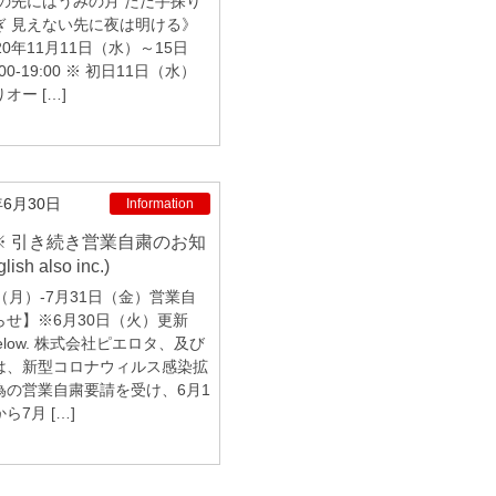
霧の先にはうみの月 ただ手探り
ぎ 見えない先に夜は明ける》
20年11月11日（水）～15日
00-19:00 ※ 初日11日（水）
オー […]
年6月30日
Information
ish also inc.)
（月）-7月31日（金）営業自
らせ】※6月30日（火）更新
h Below. 株式会社ピエロタ、及び
は、新型コロナウィルス感染拡
為の営業自粛要請を受け、6月1
ら7月 […]