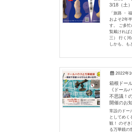
3/18（土）
「旅路 ・
およそ2年
す。 ご多
覧戴ければさ
三） 行く
しかも、もと
2022年
箱根ドールハウス美術館企画展
《ドールハ
不思議！
開催のお
常設のドー
としてめく
観！ のぞ
る万華鏡の