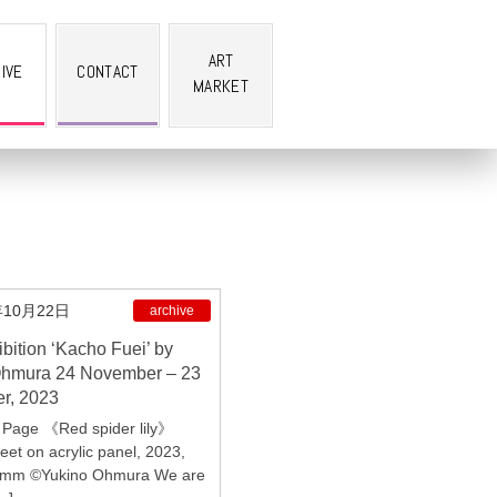
ART
IVE
CONTACT
MARKET
年10月22日
archive
Ohmura 24 November – 23
r, 2023
Page 《Red spider lily》
eet on acrylic panel, 2023,
5mm ©Yukino Ohmura We are