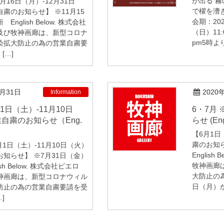
が出る 
1月16日（月）-12月31日
で櫂を漕
粛のお知らせ】 ※11月15
会期：20
nglish Below. 株式会社
（日）11:
及び牧神画廊は、新型コロナ
pm5時より
染拡大防止の為の営業自粛要
[…]
7月31日
2020
Information
6・7月 ※ 引き続き営業自粛のお知
自粛のお知らせ（Eng.
らせ (Engl
【6月1日
粛のお知
月1日（土）-11月10日（火）
Englis
知らせ】 ※7月31日（金）
牧神画廊
sh Below. 株式会社ピエロ
大防止の
神画廊は、新型コロナウィル
日（月）か
防止の為の営業自粛要請を受
…]