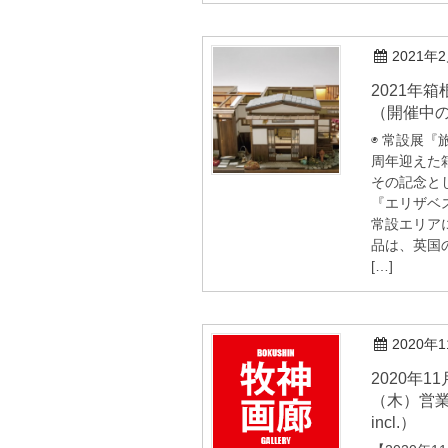
2021年
2021年箱根ドールハウス美術館
（開催中
◉ 常設展『
周年迎えた
その記念と
『エリザベ
常設エリア
品は、英国
[…]
2020年
2020年11月16日（月）-12月31日
（木）営業
incl.）