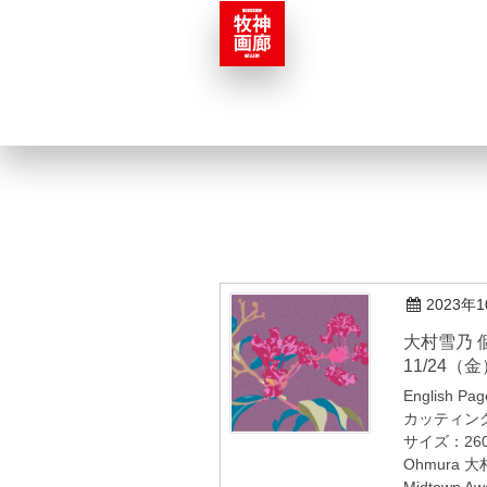
2023年
⼤村雪乃 個展「花⿃諷詠」
11/24（金
English
カッティング
サイズ：260 
Ohmura 大