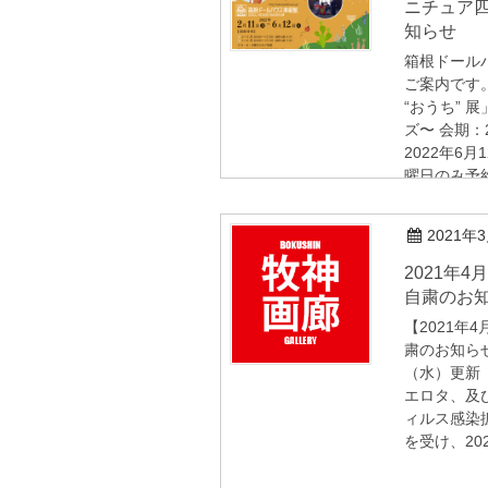
ニチュア
知らせ
箱根ドール
ご案内です
“おうち” 
ズ〜 会期：
2022年6
曜日のみ予約
2021年
2021年4月の展示延期と以降の営業
自粛のお知ら
【2021年
粛のお知らせ
（水）更新 En
エロタ、及
ィルス感染
を受け、202