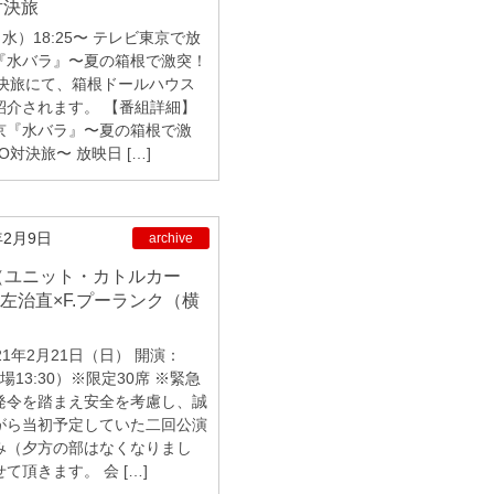
対決旅
（水）18:25〜 テレビ東京で放
『水バラ』〜夏の箱根で激突！
対決旅にて、箱根ドールハウス
紹介されます。 【番組詳細】
京『水バラ』〜夏の箱根で激
O対決旅〜 放映日 […]
年2月9日
archive
左治直×F.プーランク（横
21年2月21日（日） 開演：
開場13:30）※限定30席 ※緊急
発令を踏まえ安全を考慮し、誠
がら当初予定していた二回公演
み（夕方の部はなくなりまし
て頂きます。 会 […]