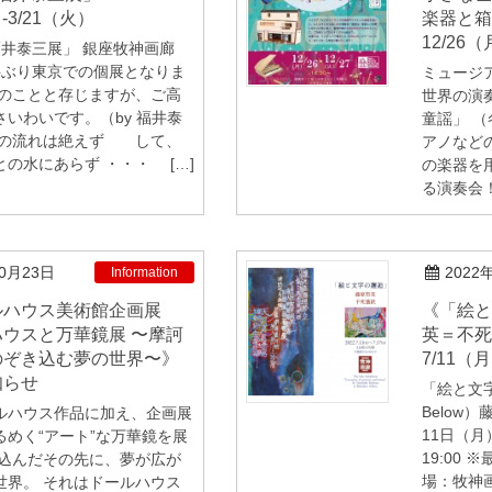
-3/21（火）
楽器と箱
12/26（
 福井泰三展」 銀座牧神画廊
半ぶり東京での個展となりま
ミュージア
忙のことと存じますが、ご高
世界の演
いわいです。（by 福井泰
童謡」 
河の流れは絶えず して、
アノなど
の水にあらず ・・・ […]
の楽器を
る演奏会！
10月23日
2022
Information
《「絵と文字の邂逅」展／藤原哲
ウスと万華鏡展 〜摩訶
英＝不死
のぞき込む夢の世界〜》
7/11（
知らせ
「絵と文字
Below
ルハウス作品に加え、企画展
11日（月）
るめく“アート”な万華鏡を展
19:00 
き込んだその先に、夢が広が
場：牧神
世界。 それはドールハウス