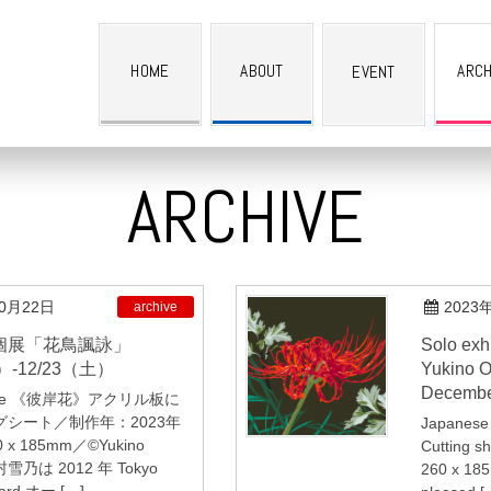
HOME
ABOUT
ARCH
EVENT
ARCHIVE
10月22日
2023
archive
Solo exhibition ‘Kacho Fuei’ by
）-12/23（土）
Yukino 
Decembe
 Page 《彼岸花》アクリル板に
シート／制作年：2023年
Japanese 
x 185mm／©Yukino
Cutting sh
村雪乃は 2012 年 Tokyo
260 x 18