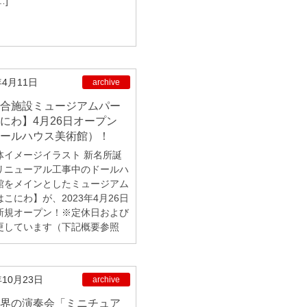
…]
年4月11日
archive
にわ】4月26日オープン
ールハウス美術館）！
体イメージイラスト 新名所誕
リニューアル工事中のドールハ
館をメインとしたミュージアム
こにわ】が、2023年4月26日
新規オープン！※定休日および
更しています（下記概要参照
年10月23日
archive