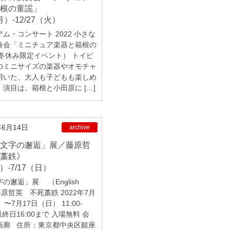
根の童謡」
月）-12/27（火）
ム・コンサート 2022 小さな
奏会「ミニチュア楽器と箱根の
（冬休み限定イベント） トイピ
のミニサイズの楽器やオモチャ
用いた、大人も子どもも楽しめ
演目は、箱根と小田原に […]
年6月14日
archive
藁鉄》
月）-7/17（日）
の邂逅」展 （English
）藤原哲英 不死藁鉄 2022年7月
〜7月17日（日） 11:00-
※最終日16:00まで 入場無料 会
画廊 住所：東京都中央区銀座