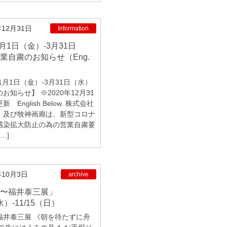
年12月31日
Information
業自粛のお知らせ（Eng.
年1月1日（金）-3月31日（水）
お知らせ】 ※2020年12月31
 English Below. 株式会社
、及び牧神画廊は、新型コロナ
感染拡大防止の為の営業自粛要
…]
年10月3日
archive
水）-11/15（日）
福井泰三展 《朝を待たずに舟