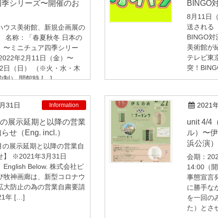
四季シリーズ〜開催のお
BINGO
8月11日
送される
ハウス美術館、新規企画展の
BINGO
。 名称：「春夏秋冬 日本の
美術館が
展」〜ミニチュア四季シリー
テレビ東
2022年2月11日（金）〜
突！BING
月12日（日） （※火・水・木
制） 開館時 […]
3月31日
2021
Information
unit 4/4（ユニット・カトルカー
せ（Eng. incl.）
ル）〜伊
浜公演）
4月の展示延期と以降の営業自
】 ※2021年3月31日
会期：20
glish Below. 株式会社ピ
14:00（
び牧神画廊は、新型コロナウ
事態宣言
拡大防止の為の営業自粛要請
に勝手な
1年 […]
を一回の
た）とさせ