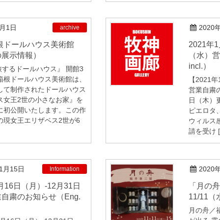
2月1日
2020
archive
2021年1月1日（金）-3月31日
の展示情報）
（水）営
incl.）
旅するドールハウス』 開館3
箱根ドールハウス美術館は、
【2021
して制作されたドールハウス
営業自粛の
ス女王2世の小さなお家』を
日（木）更新
に初公開いたします。この作
ピエロタ
の現女王エリザベス2世が6
ウィルス
請を受け [
11月15日
2020
Information
「月の舟〜福井泰三展」
自粛のお知らせ（Eng.
11/11（
月の舟／