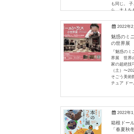
も同じ。 
ら、大人を
まで […]
2022年
魅惑のミニチュア ドールハウス
の世界展
『魅惑のミ
界展 世界
家の超絶技巧
（土）〜20
そごう美術
チュア ドー
2022年
箱根ドールハウス美術館企画展
「春夏秋冬