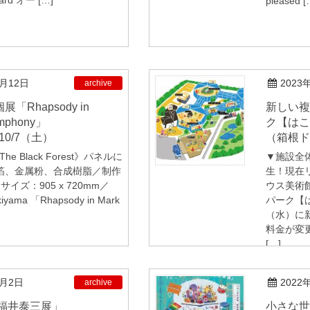
ard オー […]
pleased [
7月12日
2023
archive
新しい複合施設ミュージアムパー
ymphony」
ク【はこ
10/7（土）
（箱根ド
 The Black Forest》パネルに
▼施設全
箔、金属粉、合成樹脂／制作
生！現在
 サイズ：905 x 720mm／
ウス美術
ukiyama 「Rhapsody in Mark
パーク【は
（水）に
料金が変
[…]
2月2日
2022
archive
小さな世界の演奏会「ミニチュア